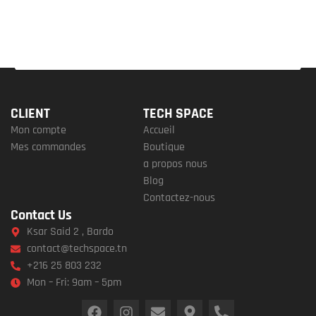
CLIENT
TECH SPACE
Mon compte
Accueil
Mes commandes
Boutique
a propos nous
Blog
Contactez-nous
Contact Us
Ksar Said 2 , Bardo
contact@techspace.tn
+216 25 803 232
Mon – Fri: 9am – 5pm