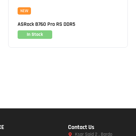
NEW
ASRock B760 Pro RS DDR5
In Stock
CE
Contact Us
Ksar Said 2 , Bardo