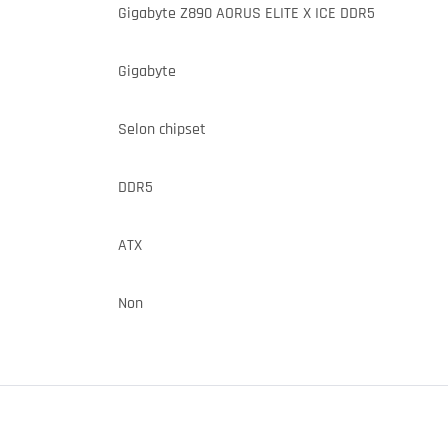
Gigabyte Z890 AORUS ELITE X ICE DDR5
Gigabyte
Selon chipset
DDR5
ATX
Non