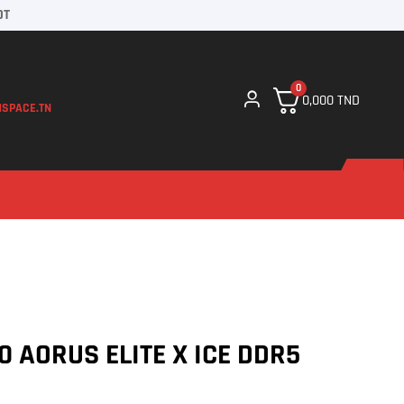
DT
0
0,000
TND
SPACE.TN
0 AORUS ELITE X ICE DDR5