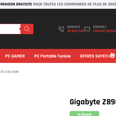
IVRAISON GRATUITE
POUR TOUTES LES COMMANDES DE PLUS DE 300
SERVICE
CONTACT
25 803 232
CONTACT@TECH
PC GAMER
PC Portable Tunisie
OFFRES SAYEFI
ITE X ICE DDR5
Gigabyte Z89
In Stock