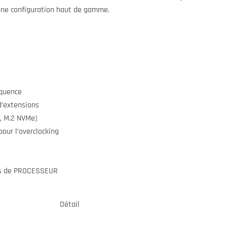
une configuration haut de gamme.
quence
’extensions
, M.2 NVMe)
ur l’overclocking
ns de PROCESSEUR
Détail