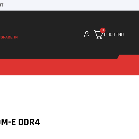
DT
0
0,000
TND
SPACE.TN
0M-E DDR4