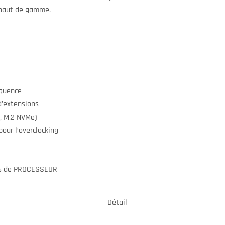
 haut de gamme.
quence
’extensions
, M.2 NVMe)
ur l’overclocking
ns de PROCESSEUR
Détail