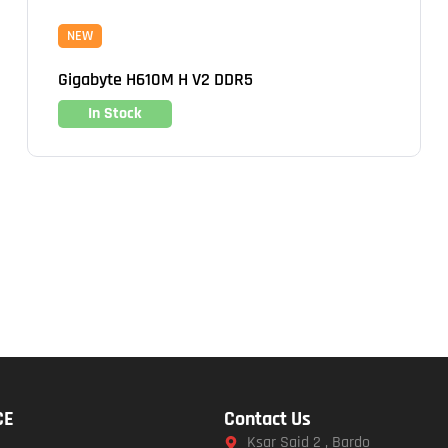
NEW
Gigabyte H610M H V2 DDR5
In Stock
CE
Contact Us
Ksar Said 2 , Bardo