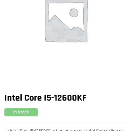
Intel Core I5-12600KF
In Stock
Le Intel Core i5-12600KF est un processeur Intel Core milieu de