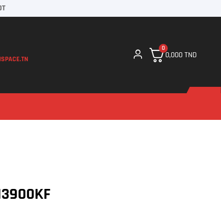
DT
0
0,000
TND
SPACE.TN
-13900KF