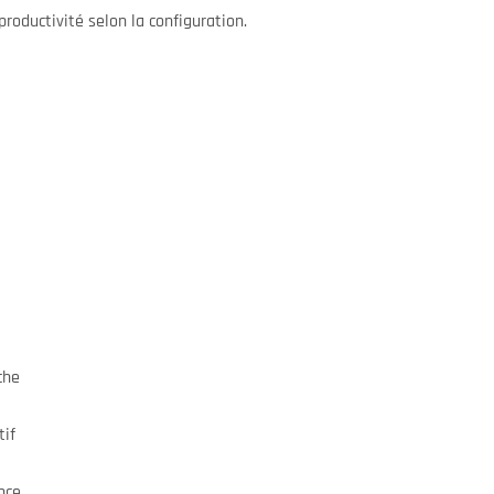
roductivité selon la configuration.
che
tif
nce