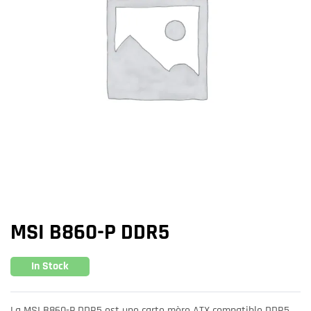
MSI B860-P DDR5
In Stock
La MSI B860-P DDR5 est une carte mère ATX compatible DDR5,