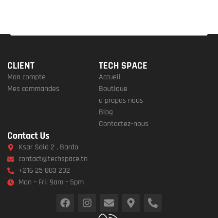
CLIENT
TECH SPACE
Mon compte
Accueil
Mes commandes
Boutique
a propos nous
Blog
Contactez-nous
Contact Us
Ksar Said 2 , Bardo
contact@techspace.tn
+216 25 803 232
Mon – Fri: 9am – 5pm