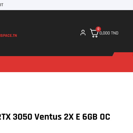
DT
0
0,000
TND
SPACE.TN
RTX 3050 Ventus 2X E 6GB OC