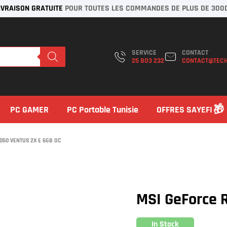
IVRAISON GRATUITE
POUR TOUTES LES COMMANDES DE PLUS DE 300
SERVICE
CONTACT
25 803 232
CONTACT@TECH
PC GAMER
PC Portable Tunisie
OFFRES SAYEFI
050 VENTUS 2X E 6GB OC
MSI GeForce 
In Stock