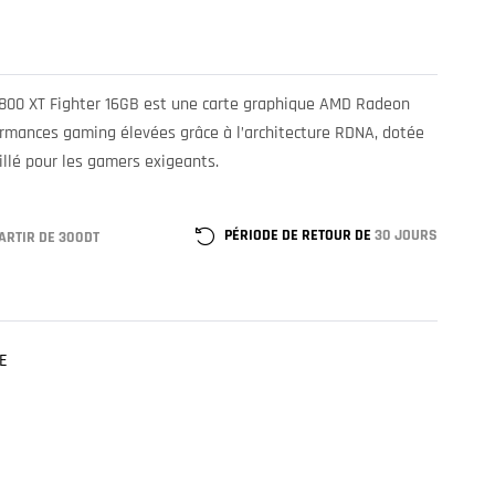
800 XT Fighter 16GB est une carte graphique AMD Radeon
ormances gaming élevées grâce à l’architecture RDNA, dotée
llé pour les gamers exigeants.
PÉRIODE DE RETOUR DE
30 JOURS
ARTIR DE 300DT
E