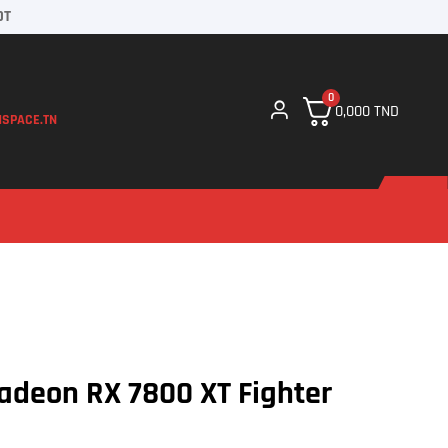
DT
0
0,000
TND
SPACE.TN
adeon RX 7800 XT Fighter