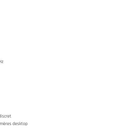
Hz
iscret
 mères desktop