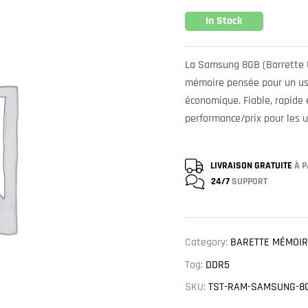
In Stock
La Samsung 8GB (Barrette 
mémoire pensée pour un us
économique. Fiable, rapide e
performance/prix pour les u
LIVRAISON GRATUITE
À P
24/7
SUPPORT
Category:
BARETTE MÉMOIR
Tag:
DDR5
SKU:
TST-RAM-SAMSUNG-8