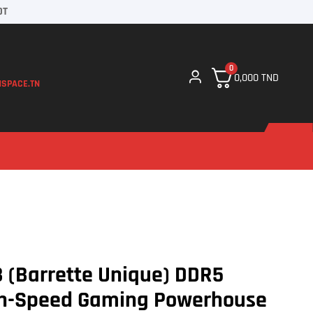
DT
0
0,000
TND
SPACE.TN
(Barrette Unique) DDR5
h-Speed Gaming Powerhouse