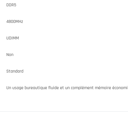
DDR5
4800MHz
UDIMM
Non
Standard
Un usage bureautique fluide et un complément mémoire économ