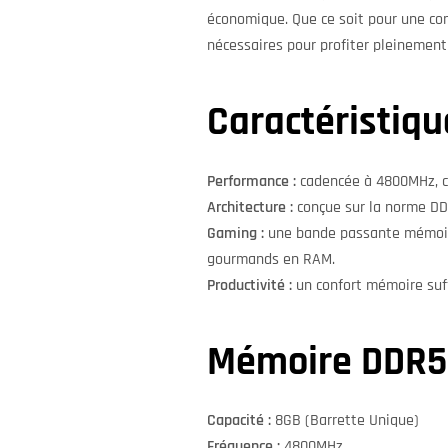
économique. Que ce soit pour une con
nécessaires pour profiter pleinement
Caractéristiqu
Performance :
cadencée à 4800MHz, ce
Architecture :
conçue sur la norme DDR
Gaming :
une bande passante mémoire 
gourmands en RAM.
Productivité :
un confort mémoire suff
Mémoire DDR5
Capacité :
8GB (Barrette Unique)
Fréquence :
4800MHz