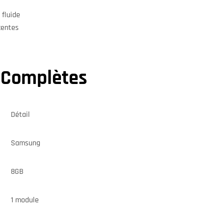
 fluide
centes
s Complètes
Détail
Samsung
8GB
1 module