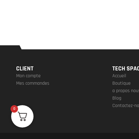
CLIENT
TECH SPA
Mon compte
Accueil
Mes commandes
Boutique
a propos nou
Blog
Contactez-n
0