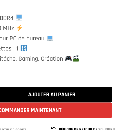
o DDR4
00 MHz
our PC de bureau
ttes : 1
titâche, Gaming, Création
AJOUTER AU PANIER
COMMANDER MAINTENANT
PÉRIODE DE RETOUR DE
30 JOURS