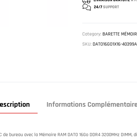
LIVRAISON GRATUITE
À P
24/7
SUPPORT
Category:
BARETTE MÉMOIR
SKU:
DATO16GO1X16-40399A
escription
Informations Complémentair
C de bureau avec la Mémoire RAM DATO 16Go DDR4 3200MHz DIMM, disp