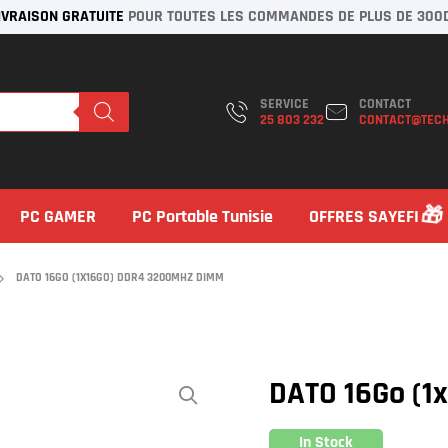
IVRAISON GRATUITE
POUR TOUTES LES COMMANDES DE PLUS DE 300
SERVICE
CONTACT
25 803 232
CONTACT@TECH
PC GAMER
PC Portable Tunisie
OFFRES SAYEFI
DATO 16GO (1X16GO) DDR4 3200MHZ DIMM
DATO 16Go (1
In Stock