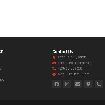
CE
Contact Us
Ksar Said 2 , Bardo
contact@techspace.tn
s
+216 25 803 232
Mon – Fri: 9am – 5pm
ous