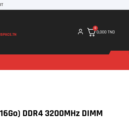
DT
0
0,000
TND
SPACE.TN
x16Go) DDR4 3200MHz DIMM