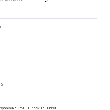
ARTIR DE 300DT
E
es
onible au meilleur prix en Tunisie