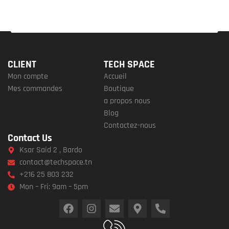
CLIENT
TECH SPACE
Mon compte
Accueil
Mes commandes
Boutique
a propos nous
Blog
Contactez-nous
Contact Us
Ksar Said 2 , Bardo
contact@techspace.tn
+216 25 803 232
Mon – Fri: 9am – 5pm