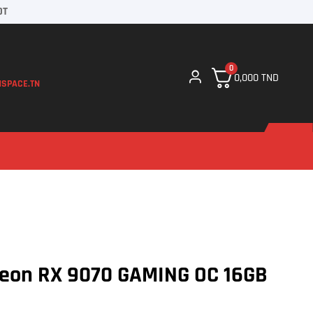
DT
0
0,000
TND
SPACE.TN
eon RX 9070 GAMING OC 16GB