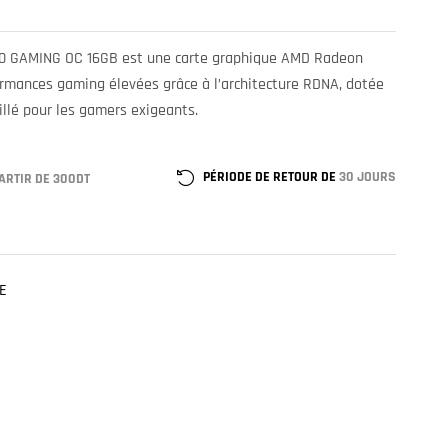
0 GAMING OC 16GB est une carte graphique AMD Radeon
ormances gaming élevées grâce à l’architecture RDNA, dotée
llé pour les gamers exigeants.
PÉRIODE DE RETOUR DE
30 JOURS
ARTIR DE 300DT
E