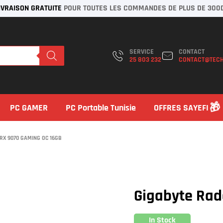
IVRAISON GRATUITE
POUR TOUTES LES COMMANDES DE PLUS DE 300
SERVICE
CONTACT
25 803 232
CONTACT@TECH
PC GAMER
PC Portable Tunisie
OFFRES SAYEFI
RX 9070 GAMING OC 16GB
Gigabyte Rad
In Stock