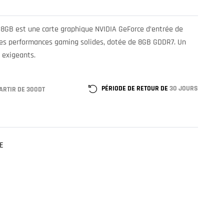
8GB est une carte graphique NVIDIA GeForce d’entrée de
des performances gaming solides, dotée de 8GB GDDR7. Un
s exigeants.
PÉRIODE DE RETOUR DE
30 JOURS
ARTIR DE 300DT
E