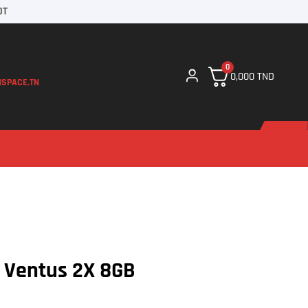
DT
0
0,000
TND
SPACE.TN
 Ventus 2X 8GB