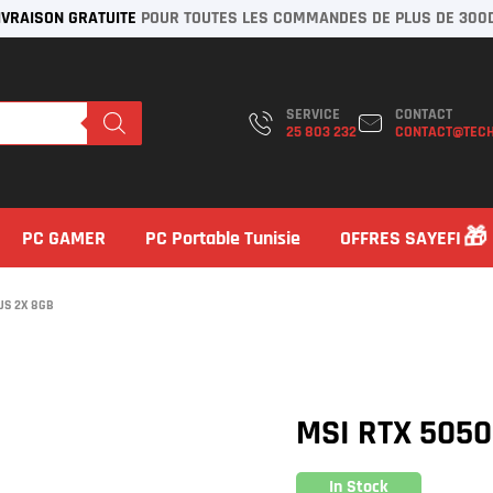
IVRAISON GRATUITE
POUR TOUTES LES COMMANDES DE PLUS DE 300
SERVICE
CONTACT
25 803 232
CONTACT@TECH
PC GAMER
PC Portable Tunisie
OFFRES SAYEFI
US 2X 8GB
MSI RTX 5050
In Stock